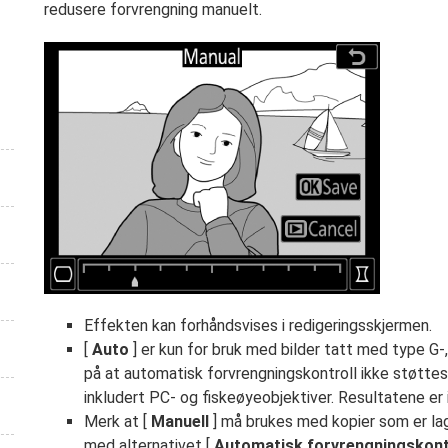
redusere forvrengning manuelt.
Effekten kan forhåndsvises i redigeringsskjermen.
[
Auto
] er kun for bruk med bilder tatt med type G-
på at automatisk forvrengningskontroll ikke støtte
inkludert PC- og fiskeøyeobjektiver. Resultatene er 
Merk at [
Manuell
] må brukes med kopier som er la
med alternativet [
Automatisk forvrengningskont