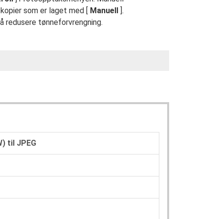
å kopier som er laget med [
Manuell
].
å redusere tønneforvrengning.
) til JPEG