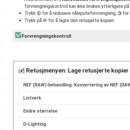
forvrengningskontroll kan ikke brukes ytterligere p
Trykk
for å redusere nåleputeforvrengning,
for 
4
2
Trykk på
for å lagre den retusjerte kopien.
J
Forvrengningskontroll
Retusjmenyen: Lage retusjerte kopier
N
NEF (RAW)-behandling: Konvertering av NEF (RAW
Listverk
Endre størrelse
D-Lighting