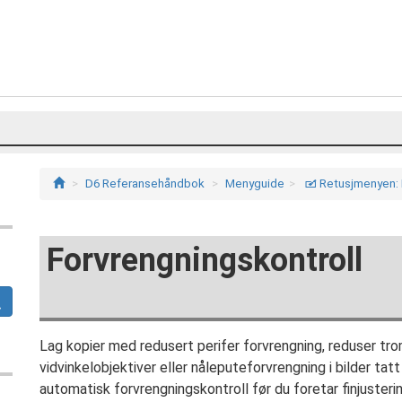
D6 Referansehåndbok
Menyguide
Retusjmenyen: L
N
Forvrengningskontroll
Lag kopier med redusert perifer forvrengning, reduser tr
vidvinkelobjektiver eller nåleputeforvrengning i bilder tat
automatisk forvrengningskontroll før du foretar finjuster