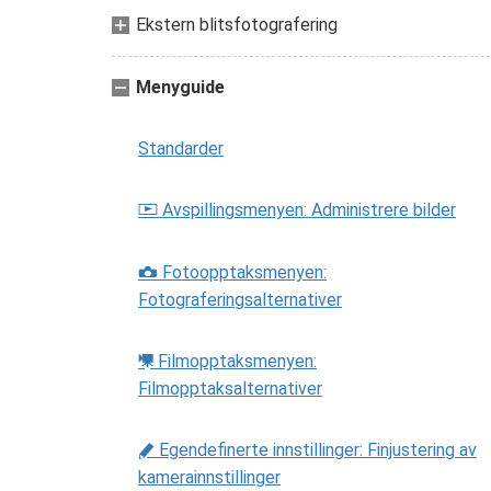
Ekstern blitsfotografering
Menyguide
Standarder
Avspillingsmenyen: Administrere bilder
D
Fotoopptaksmenyen:
C
Fotograferingsalternativer
Filmopptaksmenyen:
1
Filmopptaksalternativer
Egendefinerte innstillinger: Finjustering av
A
kamerainnstillinger