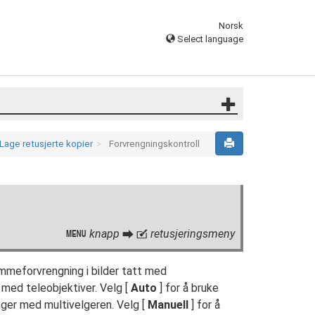
Norsk
Select language
age retusjerte kopier
Forvrengningskontroll
knapp
retusjeringsmeny
G
U
N
ommeforvrengning i bilder tatt med
t med teleobjektiver. Velg [
Auto
] for å bruke
inger med multivelgeren. Velg [
Manuell
] for å