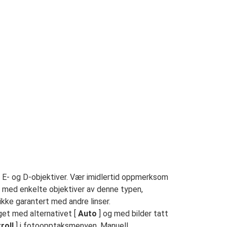
, E- og D-objektiver. Vær imidlertid oppmerksom
s med enkelte objektiver av denne typen,
ikke garantert med andre linser.
get med alternativet [
Auto
] og med bilder tatt
roll
] i fotoopptaksmenyen. Manuell