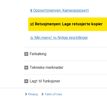
Oppsettmenyen: Kameraoppsett
B
Retusjmenyen: Lage retusjerte kopier
N
Min meny/
Nylige innstillinger
O
m
Feilsøking
Tekniske merknader
Lagt til funksjoner
Privacy
Term of Use