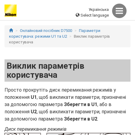
Українська
Select language
Онлайновий посібник D7500
Параметри
користувача: режими U1 та U2
Виклик параметрів
користувача
Виклик параметрів
користувача
Просто прокрутіть диск перемикання режимів у
положення
U1
, щоб викликати параметри, призначені
за допомогою параметра
Зберегти в U1
, або в
положення
U2
, щоб викликати параметри, призначені
за допомогою параметра
Зберегти в U2
.
Диск перемикання режимів