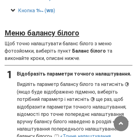
Кнопка
(
)
L
U
Меню балансу білого
Щоб точно налаштувати баланс білого з меню
фотозйомки, виберіть пункт
Баланс білого
та
виконайте кроки, описані нижче.
Відобразіть параметри точного налаштування.
Виділіть параметр балансу білого та натисніть
2
(якщо буде відображено підменю, виберіть
потрібний параметр і натисніть
ще раз, щоб
2
відобразити параметри точного налаштування;
відомості про точне попереднє налаштування
вручну балансу білого наведено в розділі «Точне
налаштування попереднього налаштування
балансу білого»,
Точне налаштування
0