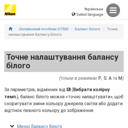
Українська
Select language
Онлайновий посібник D7500
Баланс білого
Точне
налаштування балансу білого
Точне налаштування балансу
білого
(тільки в режимах
P
,
S
,
A
та
M
)
За параметрів, відмінних від
(
Вибрати колірну
K
темп.
), баланс білого можна «точно налаштувати», щоб
скоригувати зміни кольору джерела світла або додати
відтінок певного кольору до зображення.
Меню балансу білого