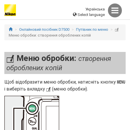
Українська
Select language
Онлайновий посібник D7500
Путівник по меню
N
Меню обробки: створення оброблених копій
Меню обробки:
створення
N
оброблених копій
Щоб відобразити меню обробки, натисніть кнопку
G
і виберіть вкладку
(меню обробки).
N