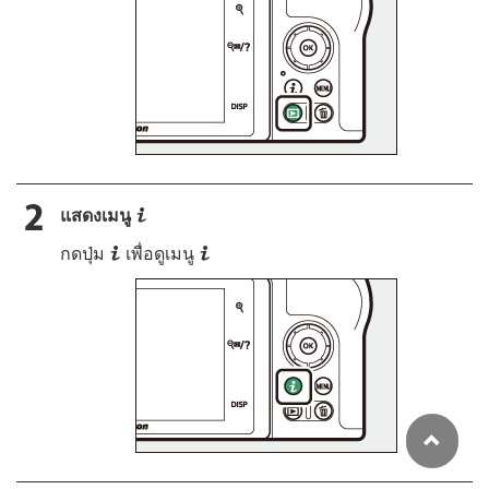
i
แสดงเมนู
i
i
กดปุ่ม
เพื่อดูเมนู