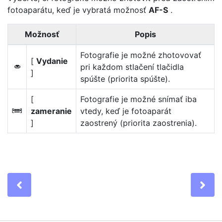
fotoaparátu, keď je vybratá možnosť
AF-S
.
Možnosť
Popis
Fotografie je možné zhotovovať
[
Vydanie
pri každom stlačení tlačidla
G
]
spúšte (priorita spúšte).
[
Fotografie je možné snímať iba
zameranie
vtedy, keď je fotoaparát
F
]
zaostrený (priorita zaostrenia).
Previous
Ne