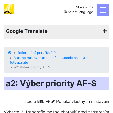
Slovenčina
toggl
Select language
Google Translate
Referenčná príručka Z 9
Vlastné nastavenia: Jemné doladenie nastavení
fotoaparátu
a2: Výber priority AF-S
a2: Výber priority AF-S
Tlačidlo
Ponuka vlastných nastavení
G
U
A
Vyberte, či fotografie
možno zhotoviť pred zaostrením