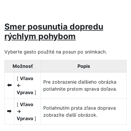
Smer posunutia dopredu
rýchlym pohybom
Vyberte gesto použité na posun po snímkach.
Možnosť
Popis
[
Vľavo
Pre zobrazenie ďalšieho obrázka
←
S
potiahnite prstom sprava doľava.
Vpravo
]
[
Vľavo
Potiahnutím prsta zľava doprava
→
T
zobrazíte ďalší obrázok.
Vpravo
]