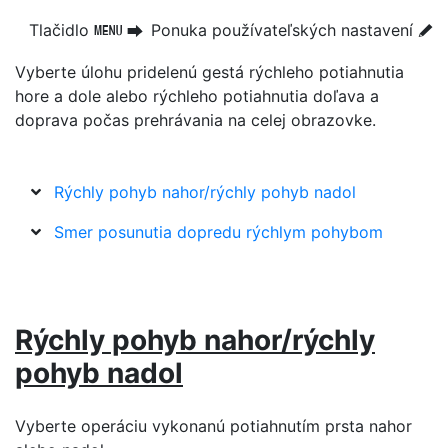
Tlačidlo
Ponuka používateľských nastavení
G
U
A
Vyberte úlohu pridelenú
gestá rýchleho potiahnutia
hore a dole alebo rýchleho potiahnutia doľava a
doprava
počas prehrávania na celej obrazovke.
Rýchly pohyb nahor/rýchly pohyb nadol
Smer posunutia dopredu rýchlym pohybom
Rýchly pohyb nahor/rýchly
pohyb nadol
Vyberte operáciu vykonanú potiahnutím prsta nahor