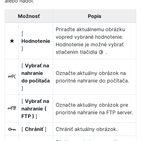
alebo nadol.
Možnosť
Popis
Priraďte aktuálnemu obrázku
[
vopred vybrané hodnotenie.
Hodnotenie
c
Hodnotenie je možné vybrať
]
stlačením tlačidla
.
2
[
Vybrať na
nahranie
Označte aktuálny obrázok na
K
do počítača
prioritné nahranie do počítača.
]
[
Vybrať na
Označte aktuálny obrázok pre
nahranie (
N
prioritné nahranie na FTP server.
FTP )
]
[
Chrániť
]
Chrániť aktuálny obrázok.
g