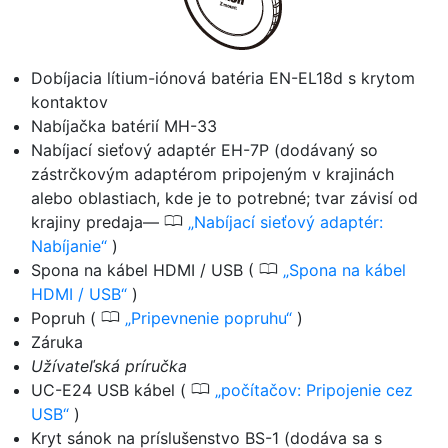
Dobíjacia lítium-iónová batéria EN-EL18d s krytom
kontaktov
Nabíjačka batérií MH-33
Nabíjací sieťový adaptér EH-7P (dodávaný so
zástrčkovým adaptérom pripojeným v krajinách
alebo oblastiach, kde je to potrebné; tvar závisí od
0
krajiny predaja—
Nabíjací sieťový adaptér:
Nabíjanie
)
0
Spona na kábel HDMI / USB (
Spona na kábel
HDMI / USB
)
0
Popruh (
Pripevnenie popruhu
)
Záruka
Užívateľská príručka
0
UC-E24
USB kábel
(
počítačov: Pripojenie cez
USB
)
Kryt sánok na príslušenstvo BS-1 (dodáva sa s