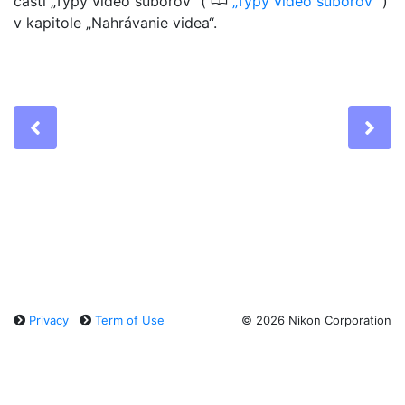
0
časti „Typy video súborov“ (
Typy video súborov
)
v kapitole „Nahrávanie videa“.
Previous
Ne
Privacy
Term of Use
©
2026 Nikon Corporation