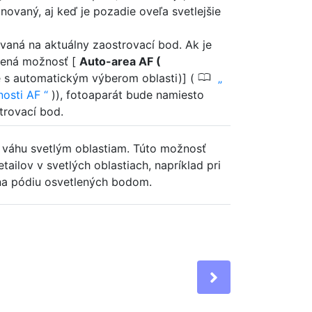
ovaný, aj keď je pozadie oveľa svetlejšie
vaná na aktuálny zaostrovací bod. Ak je
olená možnosť [
Auto-area AF (
0
 s automatickým výberom oblasti)] (
nosti AF
)), fotoaparát bude namiesto
trovací bod.
u váhu svetlým oblastiam. Túto možnosť
tailov v svetlých oblastiach, napríklad pri
 na pódiu osvetlených bodom.
Next