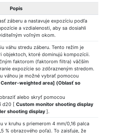
Popis
asť záberu a nastavuje expozíciu podľa
pozície a vzdialenosti, aby sa dosiahli
viditeľným voľným okom.
šiu váhu stredu záberu. Tento režim je
i objektoch, ktoré dominujú kompozícii.
zičným faktorom (faktorom filtra) väčším
ranie expozície so zdôrazneným stredom.
šou váhou je možné vybrať pomocou
[
Center-weighted area] (Oblasť so
obraziť alebo skryť pomocou
í d20 [
Custom monitor shooting display
er shooting display
].
iu v kruhu s priemerom 4 mm/0,16 palca
,5 % obrazového poľa). To zaisťuje, že