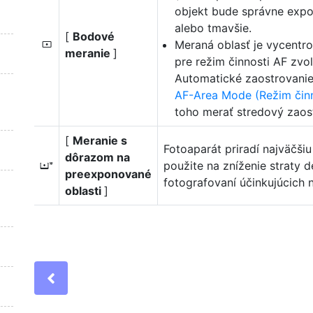
objekt bude správne expon
alebo tmavšie.
[
Bodové
Meraná oblasť je vycentro
N
meranie
]
pre režim činnosti AF zv
Automatické zaostrovanie
AF-Area Mode (Režim čin
toho merať stredový zaos
[
Meranie s
Fotoaparát priradí najväčši
dôrazom na
použite na zníženie straty de
t
preexponované
fotografovaní účinkujúcich
oblasti
]
Previous