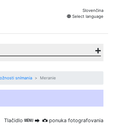
Slovenčina
Select language
ožnosti snímania
Meranie
Tlačidlo
ponuka fotografovania
G
U
C