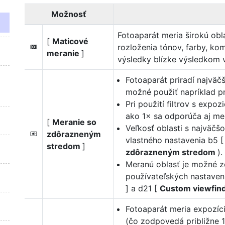
Možnosť
Fotoaparát meria širokú obl
[
Maticové
rozloženia tónov, farby, kom
L
meranie
]
výsledky blízke výsledkom 
Fotoaparát priradí najväč
možné použiť napríklad pr
Pri použití filtrov s expo
ako 1× sa odporúča aj me
[
Meranie so
Veľkosť oblasti s najväč
zdôrazneným
M
vlastného nastavenia b5 
stredom
]
zdôrazneným stredom
).
Meranú oblasť je možné z
používateľských nastaven
] a d21 [
Custom viewfind
Fotoaparát meria expozíc
(čo zodpovedá približne 1