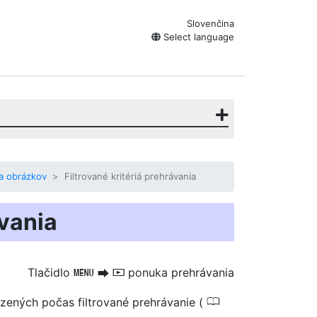
Slovenčina
Select language
a obrázkov
Filtrované kritériá prehrávania
ávania
Tlačidlo
ponuka prehrávania
G
U
D
0
azených počas
filtrované prehrávanie
(