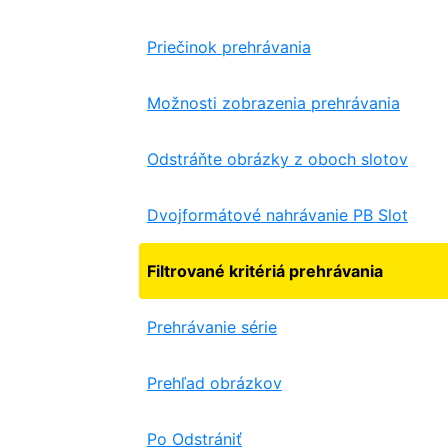
Priečinok prehrávania
Možnosti zobrazenia prehrávania
Odstráňte obrázky z oboch slotov
Dvojformátové nahrávanie PB Slot
Filtrované kritériá prehrávania
Prehrávanie série
Prehľad obrázkov
Po Odstrániť