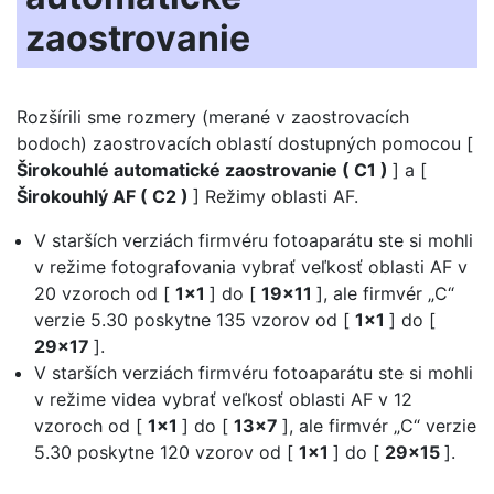
zaostrovanie
Rozšírili sme rozmery (merané v zaostrovacích
bodoch) zaostrovacích oblastí dostupných pomocou [
Širokouhlé automatické zaostrovanie ( C1 )
] a [
Širokouhlý AF ( C2 )
] Režimy oblasti AF.
V starších verziách firmvéru fotoaparátu ste si mohli
v režime fotografovania vybrať veľkosť oblasti AF v
20 vzoroch od [
1×1
] do [
19×11
], ale firmvér „C“
verzie 5.30 poskytne 135 vzorov od [
1×1
] do [
29×17
].
V starších verziách firmvéru fotoaparátu ste si mohli
v režime videa vybrať veľkosť oblasti AF v 12
vzoroch od [
1×1
] do [
13×7
], ale firmvér „C“ verzie
5.30 poskytne 120 vzorov od [
1×1
] do [
29×15
].