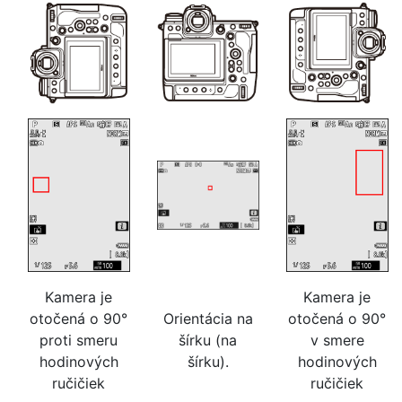
Kamera je
Kamera je
otočená o 90°
Orientácia na
otočená o 90°
proti smeru
šírku (na
v smere
hodinových
šírku).
hodinových
ručičiek
ručičiek