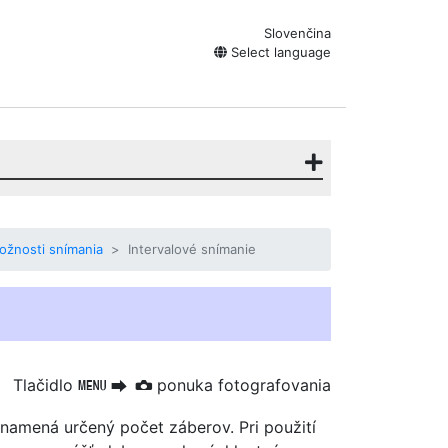
Slovenčina
Select language
ožnosti snímania
Intervalové snímanie
Tlačidlo
ponuka fotografovania
G
U
C
namená určený počet záberov. Pri použití