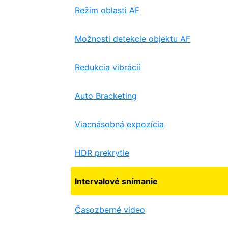
Režim oblasti AF
Možnosti detekcie objektu AF
Redukcia vibrácií
Auto Bracketing
Viacnásobná expozícia
HDR prekrytie
Intervalové snímanie
Časozberné video