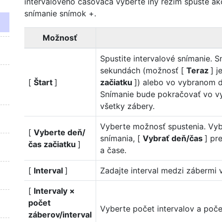
intervalového časovača vyberte iný režim spúšte a
snímanie snímok +.
Možnosť
Spustite intervalové snímanie. 
sekundách (možnosť [
Teraz
] 
[
Štart
]
začiatku
]) alebo vo vybranom 
Snímanie bude pokračovať vo vy
všetky zábery.
Vyberte možnosť spustenia. Vyb
[
Vyberte deň/
snímania, [
Vybrať deň/čas
] pr
čas začiatku
]
a čase.
[
Interval
]
Zadajte interval medzi zábermi 
[
Intervaly ×
počet
Vyberte počet intervalov a poče
záberov/interval