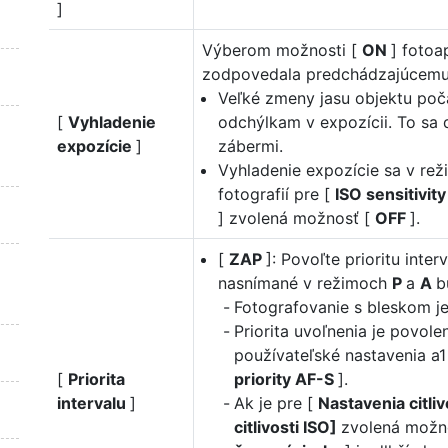
]
Výberom možnosti [
ON
] fotoa
zodpovedala predchádzajúcemu
Veľké zmeny jasu objektu poč
[
Vyhladenie
odchýlkam v expozícii. To sa d
expozície
]
zábermi.
Vyhladenie expozície sa v re
fotografií pre [
ISO sensitivit
] zvolená možnosť [
OFF
].
[
ZAP
]: Povoľte prioritu inte
nasnímané v režimoch
P
a
A
b
Fotografovanie s bleskom je
Priorita uvoľnenia je povol
používateľské nastavenia a1
[
Priorita
priority AF-S
].
intervalu
]
Ak je pre [
Nastavenia citliv
citlivosti ISO]
zvolená možn