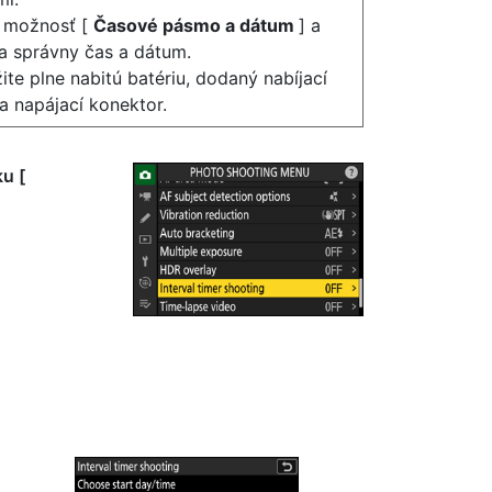
í možnosť [
Časové pásmo a dátum
] a
na správny čas a dátum.
ite plne nabitú batériu, dodaný nabíjací
a napájací konektor.
u [