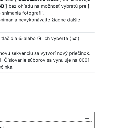
GB
] bez ohľadu na možnosť vybratú pre [
 snímania fotografií.
 snímania nevykonávajte žiadne ďalšie
 tlačidla
alebo
ich vyberte (
)
J
2
M
 novú sekvenciu sa vytvorí nový priečinok.
]: Číslovanie súborov sa vynuluje na 0001
ečinka.
mi.