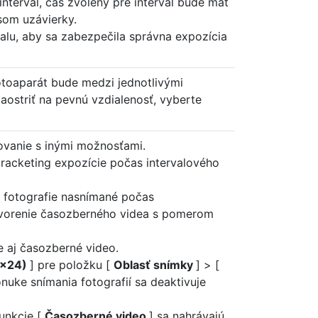
 interval, čas zvolený pre interval bude mať
som uzávierky.
rvalu, aby sa zabezpečila správna expozícia
fotoaparát bude medzi jednotlivými
aostriť na pevnú vzdialenosť, vyberte
ovanie s inými možnosťami.
bracketing expozície počas intervalového
e fotografie nasnímané počas
tvorenie časozberného videa s pomerom
e aj časozberné video.
4×24)
] pre položku [
Oblasť snímky
] > [
onuke snímania fotografií sa deaktivuje
unkcie [
Časozberné video
] sa nahrávajú