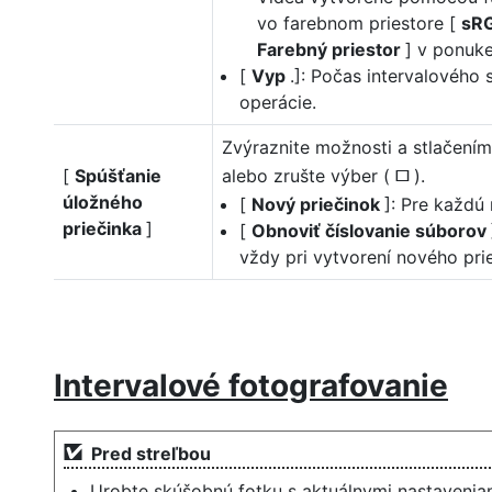
vo farebnom priestore [
sR
Farebný priestor
] v ponuke
[
Vyp
.]: Počas intervalového
operácie.
Zvýraznite možnosti a stlačením
[
Spúšťanie
alebo zrušte výber (
).
U
úložného
[
Nový priečinok
]: Pre každú
priečinka
]
[
Obnoviť číslovanie súborov
vždy pri vytvorení nového pri
Intervalové fotografovanie
Pred streľbou
Urobte skúšobnú fotku s aktuálnymi nastavenia