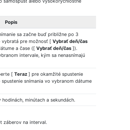
ko samospúšť alebo vysokorýchlostné
Popis
Snímanie sa začne buď približne po 3
je vybratá pre možnosť [
Vybrať deň/čas
dátume a čase ([
Vybrať deň/čas
]).
branom intervale, kým sa nenasnímajú
erte [
Teraz
] pre okamžité spustenie
e spustenie snímania vo vybranom dátume
v hodinách, minútach a sekundách.
t záberov na interval.