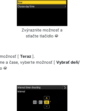
Zvýraznite možnosť a
stlačte tlačidlo
J
 možnosť [
Teraz
].
me a čase, vyberte možnosť [
Vybrať deň/
lo
J