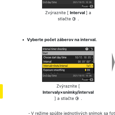
Zvýraznite [
Interval
] a
stlačte
.
2
Vyberte počet záberov na interval.
Zvýraznite [
Intervaly×snímky/interval
] a stlačte
.
2
V režime spúšte jednotlivých snímok sa fot