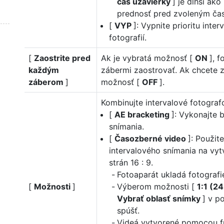
čas uzávierky
] je dlhší ako
prednosť pred zvoleným ča
[
VYP
]: Vypnite prioritu inte
fotografií.
[
Zaostrite pred
Ak je vybratá možnosť [
ON
], 
každým
zábermi zaostrovať. Ak chcete z
záberom
]
možnosť [
OFF
].
Kombinujte intervalové fotograf
[
AE bracketing
]: Vykonajte 
snímania.
[
Časozberné video
]: Použit
intervalového snímania na vy
strán 16 : 9.
Fotoaparát ukladá fotografi
[
Možnosti
]
Výberom možnosti [
1:1 (2
Vybrať oblasť snímky
] v p
spúšť.
Videá vytvorené pomocou f