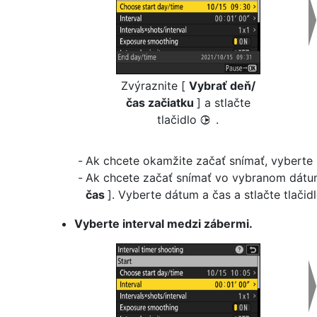
Zvýraznite [
Vybrať deň/
čas začiatku
] a stlačte
tlačidlo
.
2
Ak chcete okamžite začať snímať, vyberte
Ak chcete začať snímať vo vybranom dátu
čas
]. Vyberte dátum a čas a stlačte tlačid
Vyberte interval medzi zábermi.