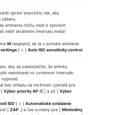
parát upraví expozíciu tak, aby
 záberu.
as snímania môžu viesť k zjavným
á riešiť skrátením intervalu medzi
žime
M
neuplatní, ak je v ponuke snímania
y settings
] > [
Auto ISO sensitivity control
rvalu, aby sa zabezpečilo, že snímky
udú nasnímané vo zvolenom intervale.
 vypnuté.
ená bez ohľadu na možnosti vybraté pre
 [
Výber priority AF-C
] a a2 [
Výber
osti ISO
] > [
Automatické ovládanie
osť [
ZAP
.] a čas zvolený pre [
Minimálny