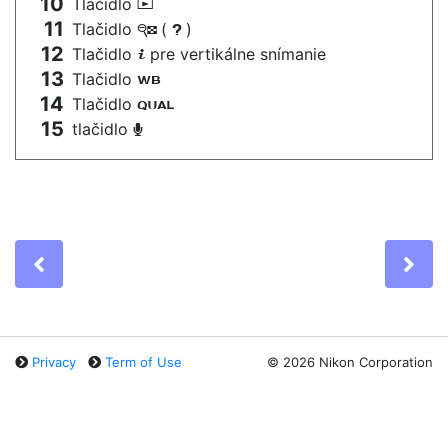
Tlačidlo
K
Tlačidlo
(
)
W
Q
Tlačidlo
pre vertikálne snímanie
i
Tlačidlo
U
Tlačidlo
T
tlačidlo
b
Previous
Ne
Privacy
Term of Use
©
2026 Nikon Corporation