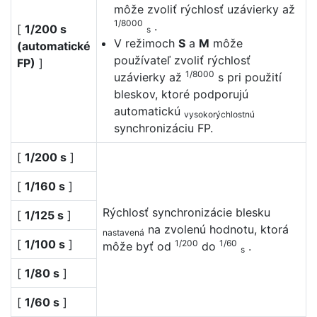
môže zvoliť rýchlosť uzávierky až
1/8000
.
[
1/200 s
s
V režimoch
S
a
M
môže
(automatické
používateľ zvoliť rýchlosť
FP)
]
1/8000
uzávierky až
s pri použití
bleskov, ktoré podporujú
automatickú
vysokorýchlostnú
synchronizáciu FP.
[
1/200 s
]
[
1/160 s
]
Rýchlosť synchronizácie blesku
[
1/125 s
]
na zvolenú hodnotu, ktorá
nastavená
[
1/100 s
]
1/200
1/60
môže byť od
do
.
s
[
1/80 s
]
[
1/60 s
]