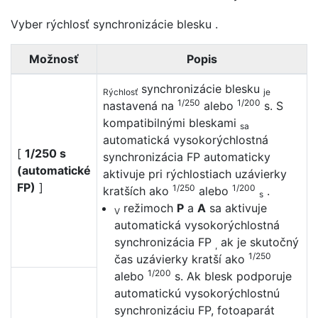
Vyber
rýchlosť synchronizácie blesku
.
Možnosť
Popis
synchronizácie blesku
Rýchlosť
je
1/250
1/200
nastavená na
alebo
s. S
kompatibilnými bleskami
sa
automatická vysokorýchlostná
[
1/250 s
synchronizácia FP automaticky
(automatické
aktivuje pri rýchlostiach uzávierky
FP)
]
1/250
1/200
kratších ako
alebo
.
s
režimoch
P
a
A
sa aktivuje
V
automatická vysokorýchlostná
synchronizácia FP
ak je skutočný
,
1/250
čas uzávierky kratší ako
1/200
alebo
s. Ak blesk podporuje
automatickú vysokorýchlostnú
synchronizáciu FP, fotoaparát