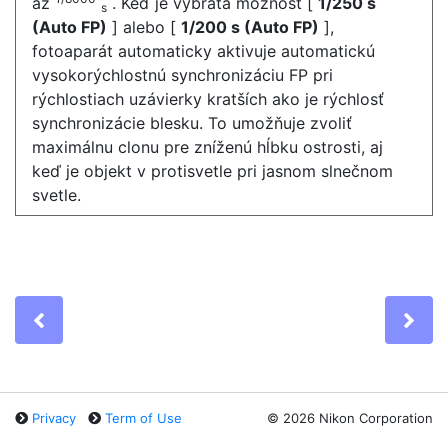
až
. Keď je vybratá možnosť [
1/250 s
s
(Auto FP)
] alebo [
1/200 s (Auto FP)
],
fotoaparát automaticky aktivuje automatickú
vysokorýchlostnú synchronizáciu FP pri
rýchlostiach uzávierky kratších ako je rýchlosť
synchronizácie blesku. To umožňuje zvoliť
maximálnu clonu pre zníženú hĺbku ostrosti, aj
keď je objekt v protisvetle pri jasnom slnečnom
svetle.
Previous
Ne
Privacy
Term of Use
©
2026 Nikon Corporation