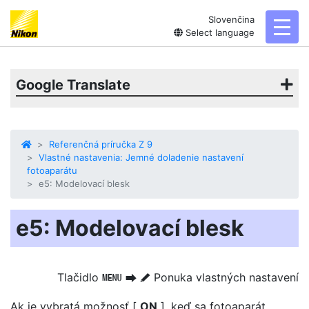
Slovenčina
toggl
Select language
Google Translate
Referenčná príručka Z 9
Vlastné nastavenia: Jemné doladenie nastavení
fotoaparátu
e5: Modelovací blesk
e5: Modelovací blesk
Tlačidlo
Ponuka vlastných nastavení
G
U
A
Ak je vybratá možnosť [
ON
], keď sa fotoaparát