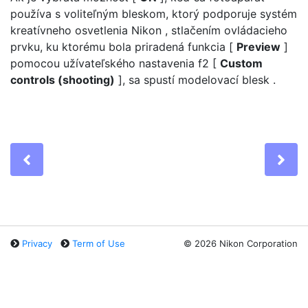
používa s voliteľným bleskom, ktorý podporuje systém
kreatívneho osvetlenia Nikon , stlačením ovládacieho
prvku, ku ktorému bola priradená funkcia [
Preview
]
pomocou užívateľského nastavenia f2 [
Custom
controls (shooting)
], sa spustí
modelovací blesk
.
Previous
Ne
Privacy
Term of Use
©
2026 Nikon Corporation