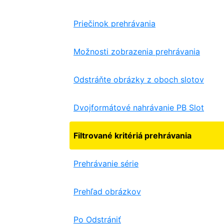
Priečinok prehrávania
Možnosti zobrazenia prehrávania
Odstráňte obrázky z oboch slotov
Dvojformátové nahrávanie PB Slot
Filtrované kritériá prehrávania
Prehrávanie série
Prehľad obrázkov
Po Odstrániť