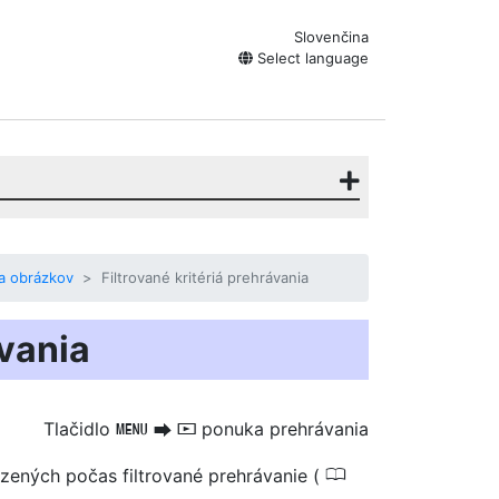
Slovenčina
Select language
a obrázkov
Filtrované kritériá prehrávania
ávania
Tlačidlo
ponuka prehrávania
G
U
D
0
azených počas
filtrované prehrávanie
(