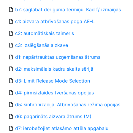
b7: saglabāt derīguma termiņu. Kad f/ izmaiņas
c1: aizvara atbrīvošanas poga AE-L
c2: automātiskais taimeris
c3: Izslēgšanās aizkave
d1: nepārtrauktas uzņemšanas ātrums
d2: maksimālais kadru skaits sērijā
d3: Limit Release Mode Selection
d4: pirmsizlaides tveršanas opcijas
d5: sinhronizācija. Atbrīvošanas režīma opcijas
d6: pagarināts aizvara ātrums (M)
d7: ierobežojiet atlasāmo attēla apgabalu