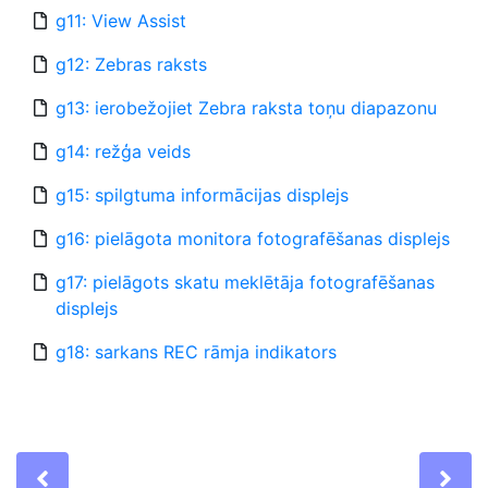
g11: View Assist
g12: Zebras raksts
g13: ierobežojiet Zebra raksta toņu diapazonu
g14: režģa veids
g15: spilgtuma informācijas displejs
g16: pielāgota monitora fotografēšanas displejs
g17: pielāgots skatu meklētāja fotografēšanas
displejs
g18: sarkans REC rāmja indikators
Previous
Ne