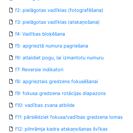
f2: pielāgotas vadīklas (fotografēšana)
f3: pielāgotas vadīklas (atskaņošana)
f4: Vadības bloķēšana
f5: apgrieztā numura pagriešana
f6: atlaidiet pogu, lai izmantotu numuru
f7: Reversie indikatori
f8: apgrieztais gredzens fokusēšanai
f9: fokusa gredzena rotācijas diapazons
f10: vadības zvana atbilde
f11: pārslēdziet fokusa/vadības gredzena lomas
f12: pilnrāmja kadra atskaņošanas švīkas