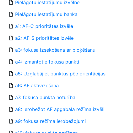
Pielāgotu iestatījumu izvēlne
Pielāgotu iestatījumu banka
a1: AF-C prioritātes izvēle
a2: AF-S prioritātes izvēle
a3: fokusa izsekošana ar bloķēšanu
a4: izmantotie fokusa punkti
a5: Uzglabājiet punktus pēc orientācijas
a6: AF aktivizēšana
a7: fokusa punkta noturība
a8: Ierobežot AF apgabala režīma izvēli
a9: fokusa režīma ierobežojumi