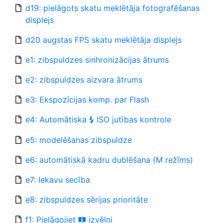
d19: pielāgots skatu meklētāja fotografēšanas
displejs
d20 augstas FPS skatu meklētāja displejs
e1: zibspuldzes sinhronizācijas ātrums
e2: zibspuldzes aizvara ātrums
e3: Ekspozīcijas komp. par Flash
e4: Automātiska
ISO jutības kontrole
c
e5: modelēšanas zibspuldze
e6: automātiskā kadru dublēšana (M režīms)
e7: Iekavu secība
e8: zibspuldzes sērijas prioritāte
f1: Pielāgojiet
izvēlni
i