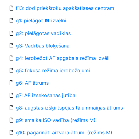
f13: dod priekšroku apakšatlases centram
g1: pielāgot
izvēlni
i
g2: pielāgotas vadīklas
g3: Vadības bloķēšana
g4: ierobežot AF apgabala režīma izvēli
g5: fokusa režīma ierobežojumi
g6: AF ātrums
g7: AF izsekošanas jutība
g8: augstas izšķirtspējas tālummaiņas ātrums
g9: smalka ISO vadība (režīms M)
g10: pagarināti aizvara ātrumi (režīms M)