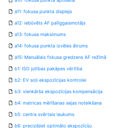
a10: fokusa punkta aptīšana
a11: fokusa punkta displejs
a12: iebūvēts AF palīggaismotājs
a13: fokusa maksimums
a14: fokusa punkta izvēles ātrums
a15: Manuālais fokusa gredzens AF režīmā
b1: ISO jutības pakāpes vērtība
b2: EV soļi ekspozīcijas kontrolei
b3: vienkārša ekspozīcijas kompensācija
b4: matricas mērīšanas sejas noteikšana
b5: centra svērtais laukums
b6: precizējiet optimālo ekspozīciju