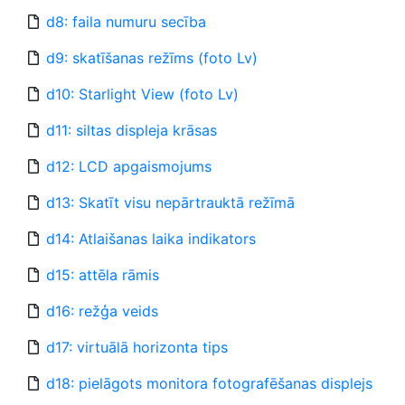
d8: faila numuru secība
d9: skatīšanas režīms (foto Lv)
d10: Starlight View (foto Lv)
d11: siltas displeja krāsas
d12: LCD apgaismojums
d13: Skatīt visu nepārtrauktā režīmā
d14: Atlaišanas laika indikators
d15: attēla rāmis
d16: režģa veids
d17: virtuālā horizonta tips
d18: pielāgots monitora fotografēšanas displejs