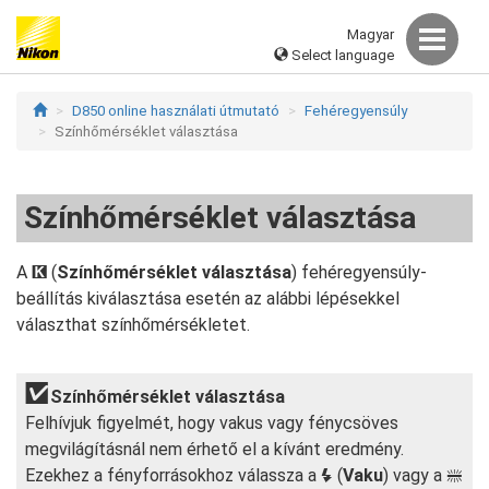
Magyar
Select language
D850 online használati útmutató
Fehéregyensúly
Színhőmérséklet választása
Színhőmérséklet választása
A
(
Színhőmérséklet választása
) fehéregyensúly-
K
beállítás kiválasztása esetén az alábbi lépésekkel
választhat színhőmérsékletet.
Színhőmérséklet választása
Felhívjuk figyelmét, hogy vakus vagy fénycsöves
megvilágításnál nem érhető el a kívánt eredmény.
Ezekhez a fényforrásokhoz válassza a
(
Vaku
) vagy a
N
I