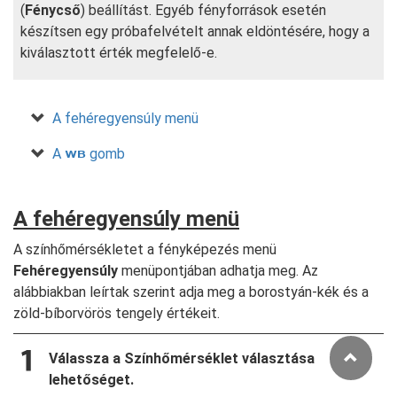
(
Fénycső
) beállítást. Egyéb fényforrások esetén
készítsen egy próbafelvételt annak eldöntésére, hogy a
kiválasztott érték megfelelő-e.
A fehéregyensúly menü
A
gomb
U
A fehéregyensúly menü
A színhőmérsékletet a fényképezés menü
Fehéregyensúly
menüpontjában adhatja meg. Az
alábbiakban leírtak szerint adja meg a borostyán-kék és a
zöld-bíborvörös tengely értékeit.
Válassza a
Színhőmérséklet választása
lehetőséget.