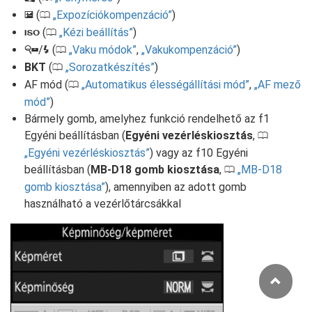
(
Expozíciókompenzáció
)
E
0
(
Kézi beállítás
)
S
0
/
(
Vaku módok
,
Vakukompenzáció
)
W
M
0
BKT
(
Sorozatkészítés
)
0
AF mód (
Automatikus élességállítási mód
,
AF mező
0
mód
)
Bármely gomb, amelyhez funkció rendelhető az f1
Egyéni beállításban (
Egyéni vezérléskiosztás
,
0
Egyéni vezérléskiosztás
) vagy az f10 Egyéni
beállításban (
MB-D18 gomb kiosztása
,
MB-D18
0
gomb kiosztása
), amennyiben az adott gomb
használható a vezérlőtárcsákkal