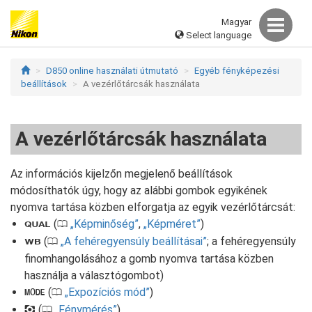
Magyar
Select language
D850 online használati útmutató
Egyéb fényképezési
beállítások
A vezérlőtárcsák használata
A vezérlőtárcsák használata
Az információs kijelzőn megjelenő beállítások
módosíthatók úgy, hogy az alábbi gombok egyikének
nyomva tartása közben elforgatja az egyik vezérlőtárcsát:
(
Képminőség
,
Képméret
)
T
0
(
A fehéregyensúly beállításai
; a fehéregyensúly
U
0
finomhangolásához a gomb nyomva tartása közben
használja a választógombot)
(
Expozíciós mód
)
I
0
(
Fénymérés
)
Y
0