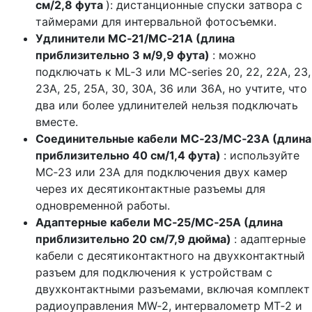
см/2,8 фута
): дистанционные спуски затвора с
таймерами для интервальной фотосъемки.
Удлинители MC‑21/MC‑21A (длина
приблизительно 3 м/9,9 фута)
: можно
подключать к ML‑3 или MC‑series 20, 22, 22A, 23,
23A, 25, 25A, 30, 30A, 36 или 36A, но учтите, что
два или более удлинителей нельзя подключать
вместе.
Соединительные кабели MC‑23/MC‑23A (длина
приблизительно 40 см/1,4 фута)
: используйте
MC‑23 или 23A для подключения двух камер
через их десятиконтактные разъемы для
одновременной работы.
Адаптерные кабели MC‑25/MC‑25A (длина
приблизительно 20 см/7,9 дюйма)
: адаптерные
кабели с десятиконтактного на двухконтактный
разъем для подключения к устройствам с
двухконтактными разъемами, включая комплект
радиоуправления MW‑2, интервалометр MT‑2 и