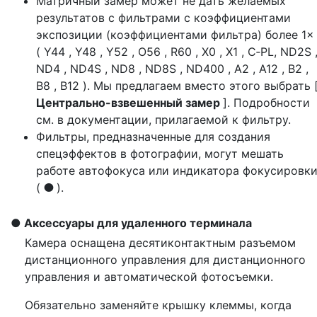
Матричный замер может не дать желаемых
результатов с фильтрами с коэффициентами
экспозиции (коэффициентами фильтра) более 1×
( Y44 , Y48 , Y52 , O56 , R60 , X0 , X1 , C‑PL, ND2S 
ND4 , ND4S , ND8 , ND8S , ND400 , A2 , A12 , B2 ,
B8 , B12 ). Мы предлагаем вместо этого выбрать 
Центрально-взвешенный замер
]. Подробности
см. в документации, прилагаемой к фильтру.
Фильтры, предназначенные для создания
спецэффектов в фотографии, могут мешать
работе автофокуса или индикатора фокусировк
(
).
I
Аксессуары для удаленного терминала
Камера оснащена десятиконтактным разъемом
дистанционного управления для дистанционного
управления и автоматической фотосъемки.
Обязательно заменяйте крышку клеммы, когда