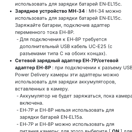
использовать для зарядки батарей EN‑EL15c.
Зарядное устройство MH‑34
: MH‑34 можно
использовать для зарядки батарей EN‑EL15c.
Заряжайте батареи, подключив адаптер
переменного тока EH‑8P.
Для подключения к EH‑8P требуется
дополнительный USB кабель UC‑E25 (с
разъемами типа C на обоих концах).
Сетевой зарядный адаптер EH‑7P/сетевой
адаптер EH‑8P
: при подключении к разъему US
Power Delivery камеры эти адаптеры можно
использовать для зарядки аккумуляторов,
вставленных в камеру.
Аккумулятор не будет заряжаться, пока камер
включена.
EH‑7P и EH‑8P нельзя использовать для
зарядки батарей EN‑EL15a.
EH‑7P и EH‑8P можно использовать для
питания камеры; для этого выберите [
ON
] для