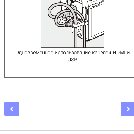
Одновременное использование кабелей HDMI и
USB
Previous
N