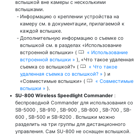
вспышкой вне камеры с несколькими
вспышками.
Информацию о креплении устройства на
камеру см. в документации, прилагаемой к
каждой вспышке.
Дополнительную информацию о съемке со
вспышкой см. в разделах «Использование
0
встроенной вспышки» (
Использование
встроенной вспышки
), «Что такое удаленная
0
съемка со вспышкой?» (
Что такое
удаленная съемка со вспышкой?
) и
0
«Совместимые вспышки» (
Совместимые
вспышки
).
SU-800 Wireless Speedlight Commander
:
беспроводной Commander для использования со
SB-5000 , SB-910 , SB-900 , SB-800 , SB-700 , SB-
600 , SB-500 и SB-R200 . Вспышки можно
разделить на три группы для дистанционного
управления. Сам SU-800 не оснащен вспышкой.