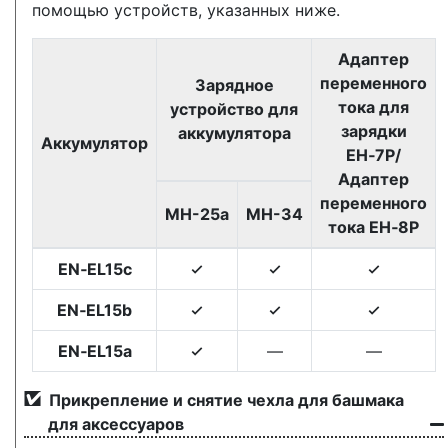
помощью устройств, указанных ниже.
Адаптер
переменного
Зарядное
тока для
устройство для
зарядки
аккумулятора
Аккумулятор
EH‑7P/
Адаптер
переменного
МН-25а
МН-34
тока EH‑8P
EN‑EL15c
4
4
4
EN‑EL15b
4
4
4
EN‑EL15a
—
—
4
Прикрепление и снятие чехла для башмака
для аксессуаров