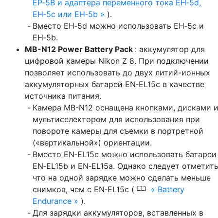
EP‑5B и адаптера переменного тока EH‑5d,
EH‑5c или EH‑5b
).
Вместо EH‑5d можно использовать EH‑5c и
EH‑5b.
MB-N12 Power Battery Pack
: аккумулятор для
цифровой камеры Nikon Z 8. При подключении
позволяет использовать до двух литий-ионных
аккумуляторных батарей EN‑EL15c в качестве
источника питания.
Камера MB-N12 оснащена кнопками, дисками 
мультиселектором для использования при
повороте камеры для съемки в портретной
(«вертикальной») ориентации.
Вместо EN‑EL15c можно использовать батареи
EN‑EL15b и EN‑EL15a. Однако следует отметить
что на одной зарядке можно сделать меньше
0
снимков, чем с EN‑EL15c (
Battery
Endurance
).
Для зарядки аккумуляторов, вставленных в