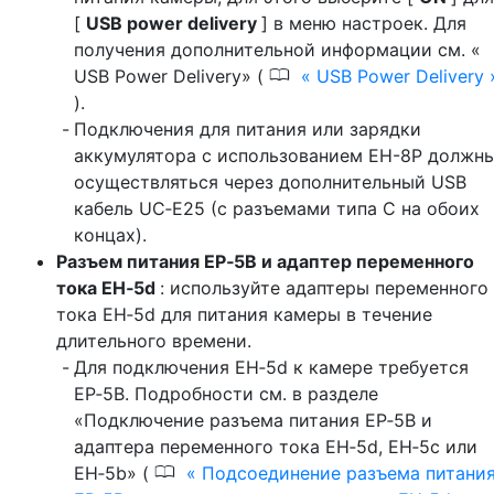
[
USB power delivery
] в меню настроек. Для
получения дополнительной информации см. «
0
USB Power Delivery» (
USB Power Delivery
).
Подключения для питания или зарядки
аккумулятора с использованием EH-8P должн
осуществляться через дополнительный USB
кабель UC‑E25 (с разъемами типа C на обоих
концах).
Разъем питания EP‑5B и адаптер переменного
тока EH‑5d
: используйте адаптеры переменного
тока EH‑5d для питания камеры в течение
длительного времени.
Для подключения EH‑5d к камере требуется
EP‑5B. Подробности см. в разделе
«Подключение разъема питания EP‑5B и
адаптера переменного тока EH‑5d, EH‑5c или
0
EH‑5b» (
Подсоединение разъема питани