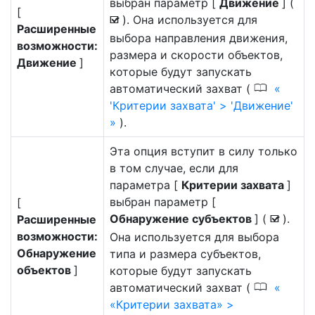
выбран параметр [
Движение
] (
[
). Она используется для
M
Расширенные
выбора направления движения,
возможности:
размера и скорости объектов,
Движение
]
которые будут запускать
0
автоматический захват (
'Критерии захвата' > 'Движение'
).
Эта опция вступит в силу только
в том случае, если для
параметра [
Критерии захвата
]
выбран параметр [
[
Обнаружение субъектов
] (
).
Расширенные
M
возможности:
Она используется для выбора
Обнаружение
типа и размера субъектов,
объектов
]
которые будут запускать
0
автоматический захват (
«Критерии захвата» >