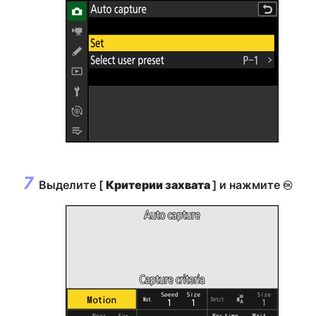
Выделите [
Критерии захвата
] и нажмите
J