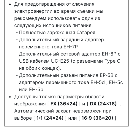
Для предотвращения отключения
электроэнергии во время съемки мы
рекомендуем использовать один из
следующих источников питания:
Полностью заряженная батарея
Дополнительный зарядный адаптер
переменного тока EH-7P
Дополнительный сетевой адаптер EH-8P с
USB кабелем UC-E25 (с разъемами Type C
на обоих концах).
Дополнительный разъем питания EP‑5B с
адаптером переменного тока EH‑5d , EH‑5c
или EH‑5b
Доступны только параметры области
изображения [
FX (36×24)
] и [
DX (24×16)
].
Автоматический захват невозможен при
выборе [
1:1 (24×24)
] или [
16:9 (36×20)
].