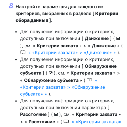
Настройте параметры для каждого из
критериев, выбранных в разделе [
Критерии
сбора данных
].
Для получения информации о критериях,
доступных при включении [
Движение
] (
M
), см. «
Критерии захвата
» > «
Движение
» (
0
«Критерии захвата» > «Движение»
).
Для получения информации о критериях,
доступных при включении [
Обнаружение
субъекта
] (
), см. «
Критерии захвата
» >
M
0
«
Обнаружение субъекта
» (
«Критерии захвата» > «Обнаружение
субъекта»
).
Для получения информации о критериях,
доступных при включении параметра [
Расстояние
] (
), см. «
Критерии захвата
»
M
0
> «
Расстояние
» (
«Критерии захвата»