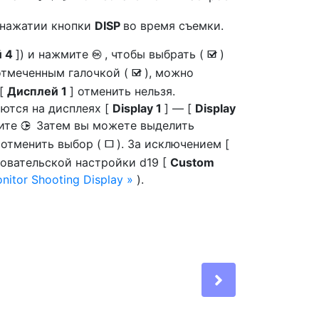
 нажатии кнопки
DISP
во время съемки.
й 4
]) и нажмите
, чтобы выбрать (
)
J
M
 отмеченным галочкой (
), можно
M
 [
Дисплей 1
] отменить нельзя.
ются на дисплеях [
Display 1
] — [
Display
мите
Затем вы можете выделить
2
 отменить выбор (
). За исключением [
U
ьзовательской настройки d19 [
Custom
nitor Shooting Display
).
Next