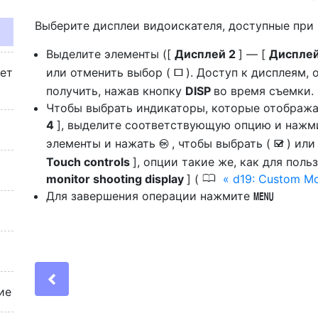
Выберите дисплеи видоискателя, доступные при
Выделите элементы ([
Дисплей 2
] — [
Диспле
жет
или отменить выбор (
). Доступ к дисплеям,
U
получить, нажав кнопку
DISP
во время съемки.
Чтобы выбрать индикаторы, которые отобража
4
], выделите соответствующую опцию и наж
элементы и нажать
, чтобы выбрать (
) или
J
M
Touch controls
], опции такие же, как для пол
0
monitor shooting display
] (
d19: Custom Mo
Для завершения операции нажмите
G
Previous
ие