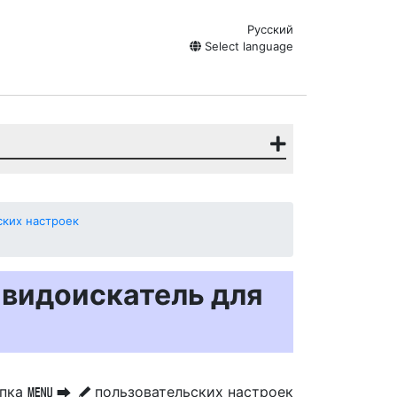
Русский
Select language
ких настроек
 видоискатель для
опка
пользовательских настроек
G
U
A