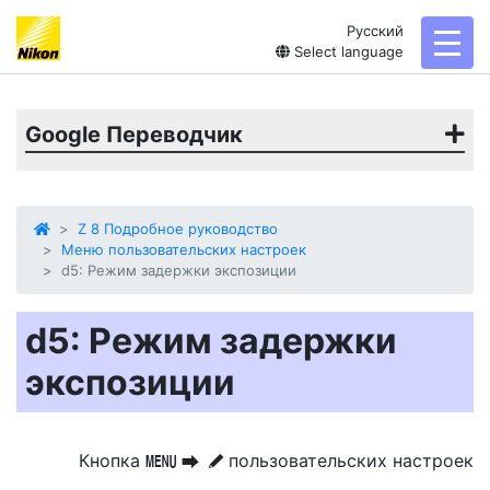
Русский
toggl
Select language
Google Переводчик
Z 8 Подробное руководство
Меню пользовательских настроек
d5: Режим задержки экспозиции
d5: Режим задержки
экспозиции
Кнопка
пользовательских настроек
G
U
A