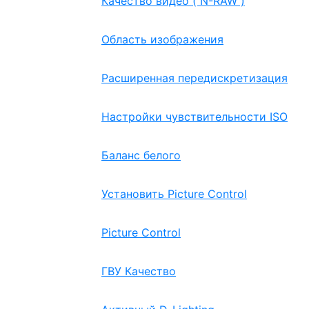
Качество видео ( N-RAW )
Область изображения
Расширенная передискретизация
Настройки чувствительности ISO
Баланс белого
Установить Picture Control
Picture Control
ГВУ Качество