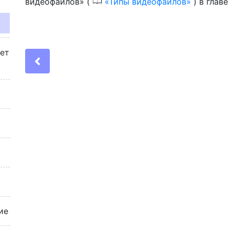
0
видеофайлов» (
Типы видеофайлов
) в главе
жет
Previous
ие