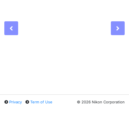
Previous
Ne
Privacy
Term of Use
©
2026 Nikon Corporation