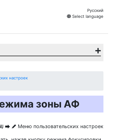
Русский
Select language
ких настроек
режима зоны АФ
Меню пользовательских настроек
G
U
A
ать, нажав кнопку режима фокусировки