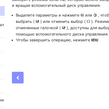
и вращая вспомогательный диск управления.
Выделите параметры и нажмите
или
, что
J
2
выбрать (
) или отменить выбор (
). Режим
M
U
жет
отмеченные галочкой (
), доступны для выбо
M
помощью вспомогательного диска управления.
Чтобы завершить операцию, нажмите
G
Previous
ие