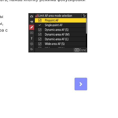
бы
ы,
ра с
Next