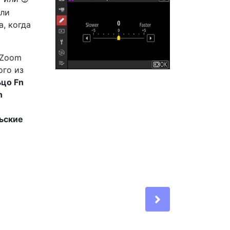
или
, когда
 Zoom
ого из
ьцо Fn
n
ьские
Next