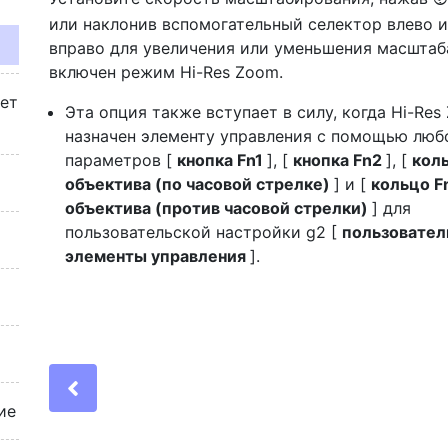
или наклонив вспомогательный селектор влево 
вправо для увеличения или уменьшения масштаба
включен режим Hi-Res Zoom.
жет
Эта опция также вступает в силу, когда Hi-Res
назначен элементу управления с помощью люб
параметров [
кнопка Fn1
], [
кнопка Fn2
], [
кол
объектива (по часовой стрелке)
] и [
кольцо F
объектива (против часовой стрелки)
] для
пользовательской настройки g2 [
пользовател
элементы управления
].
Previous
ие