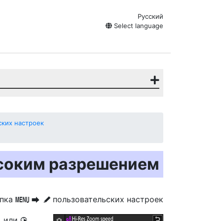
Русский
Select language
ких настроек
ысоким разрешением
опка
пользовательских настроек
G
U
A
или
4
2