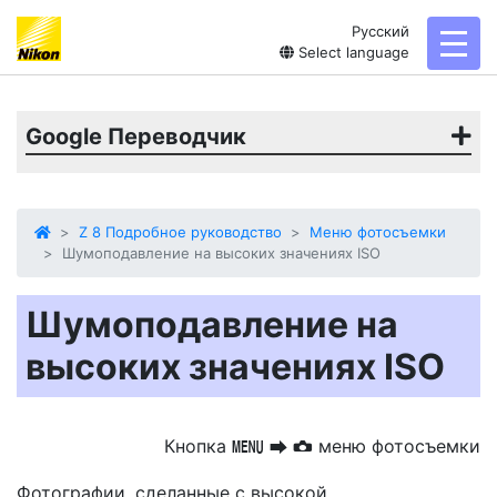
Русский
toggl
Select language
Google Переводчик
Z 8 Подробное руководство
Меню фотосъемки
Шумоподавление на высоких значениях ISO
Шумоподавление на
высоких значениях ISO
Кнопка
меню фотосъемки
G
U
C
Фотографии, сделанные с высокой