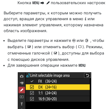
Кнопка
пользовательских настроек
G
U
A
Выберите параметры, к которым можно получить
доступ, вращая диск управления в меню
или
i
нажимая элемент управления, которому назначена
область изображения.
Выделите параметры и нажмите
или
, чтобы
J
2
выбрать (
) или отменить выбор (
). Режимы,
M
U
отмеченные галочкой (
), доступны для выбора
M
с помощью дисков управления.
Для завершения операции нажмите
G