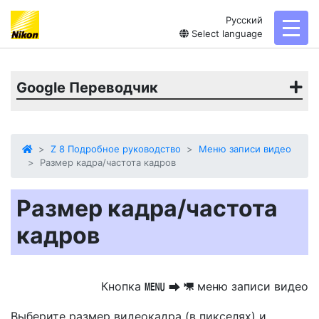
Русский
toggl
Select language
Google Переводчик
Z 8 Подробное руководство
Меню записи видео
Размер кадра/частота кадров
Размер кадра/частота
кадров
Кнопка
меню записи видео
G
U
1
Выберите размер видеокадра (в пикселях) и