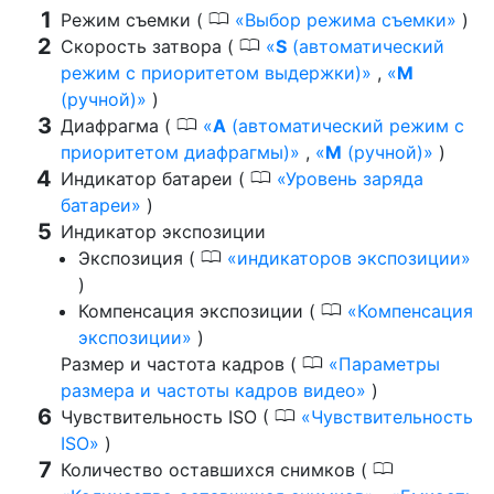
0
Режим съемки (
Выбор режима съемки
)
0
Скорость затвора (
S
(автоматический
режим с приоритетом выдержки)
,
M
(ручной)
)
0
Диафрагма (
A
(автоматический режим с
приоритетом диафрагмы)
,
M
(ручной)
)
0
Индикатор батареи (
Уровень заряда
батареи
)
Индикатор экспозиции
0
Экспозиция (
индикаторов экспозиции
)
0
Компенсация экспозиции (
Компенсация
экспозиции
)
0
Размер и частота кадров (
Параметры
размера и частоты кадров видео
)
0
Чувствительность ISO (
Чувствительность
ISO
)
0
Количество оставшихся снимков (