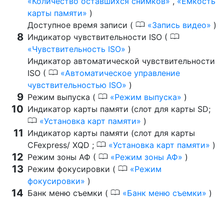
Количество оставшихся снимков
,
Емкость
карты памяти
)
0
Доступное время записи (
Запись видео
)
0
Индикатор чувствительности ISO (
Чувствительность ISO
)
Индикатор автоматической чувствительности
0
ISO (
Автоматическое управление
чувствительностью ISO
)
0
Режим выпуска (
Режим выпуска
)
Индикатор карты памяти (слот для карты SD;
0
Установка карт памяти
)
Индикатор карты памяти (слот для карты
0
CFexpress/ XQD ;
Установка карт памяти
)
0
Режим зоны АФ (
Режим зоны АФ
)
0
Режим фокусировки (
Режим
фокусировки
)
0
Банк меню съемки (
Банк меню съемки
)