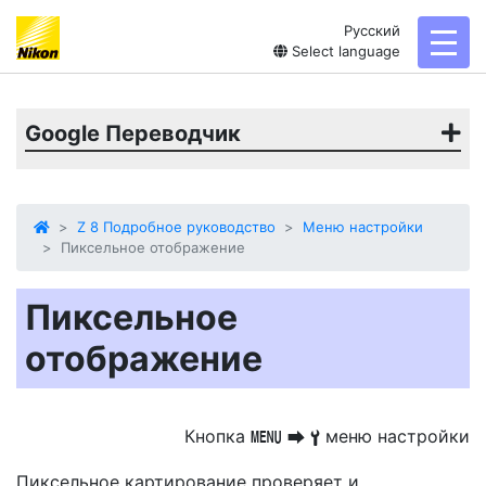
Русский
toggl
Select language
Google Переводчик
Z 8 Подробное руководство
Меню настройки
Пиксельное отображение
Пиксельное
отображение
Кнопка
меню настройки
G
U
B
Пиксельное картирование проверяет и