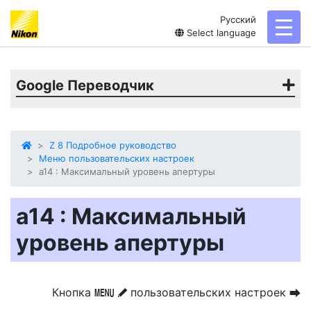
Русский
toggl
Select language
Google Переводчик
Z 8 Подробное руководство
Меню пользовательских настроек
a14 : Максимальный уровень апертуры
a14 : Максимальный
уровень апертуры
Кнопка
пользовательских настроек
G
U
A