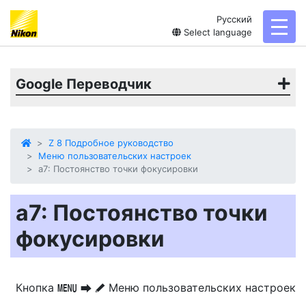
Русский
toggl
Select language
Google Переводчик
Z 8 Подробное руководство
Меню пользовательских настроек
a7: Постоянство точки фокусировки
a7: Постоянство точки
фокусировки
Кнопка
Меню пользовательских настроек
G
U
A