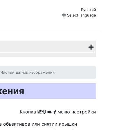
Русский
Select language
Чистый датчик изображения
жения
Кнопка
меню настройки
G
U
B
е объективов или снятии крышки