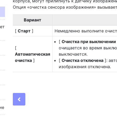
корпуса, могут прилипнуть к датчику изображен
Опция «очистка сенсора изображения» вызывает
Вариант
жет
[
Старт
]
Немедленно выполните очист
[
Очистка при выключении
[
очищается во время выклю
Автоматическая
выключается.
очистка
]
[
Очистка отключена
]: ав
изображения отключена.
Previous
ие