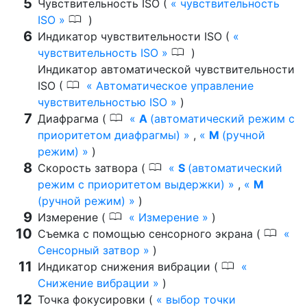
Чувствительность ISO (
чувствительность
0
ISO
)
Индикатор чувствительности ISO (
0
чувствительность ISO
)
Индикатор автоматической чувствительности
0
ISO (
Автоматическое управление
чувствительностью ISO
)
0
Диафрагма (
A
(автоматический режим с
приоритетом диафрагмы)
,
M
(ручной
режим)
)
0
Скорость затвора (
S
(автоматический
режим с приоритетом выдержки)
,
M
(ручной режим)
)
0
Измерение (
Измерение
)
0
Съемка с помощью сенсорного экрана (
Сенсорный затвор
)
0
Индикатор снижения вибрации (
Снижение вибрации
)
Точка фокусировки (
выбор точки