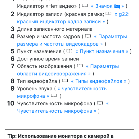
0
Индикатор «Нет видео» (
Значок
)
0
0
Индикатор записи (красная рамка;
g22:
красный индикатор кадра записи
)
Длина записанного материала
0
Размер и частота кадров (
Параметры
размера и частоты видеокадров
)
0
Пункт назначения (
Пункт назначения
)
Доступное время записи
0
Область изображения (
Параметры
области видеоизображения
)
0
Тип видеофайла (
Типы видеофайлов
)
Уровень звука (
чувствительность
0
микрофона
)
0
Чувствительность микрофона (
Чувствительность микрофона
)
Использование монитора с камерой в