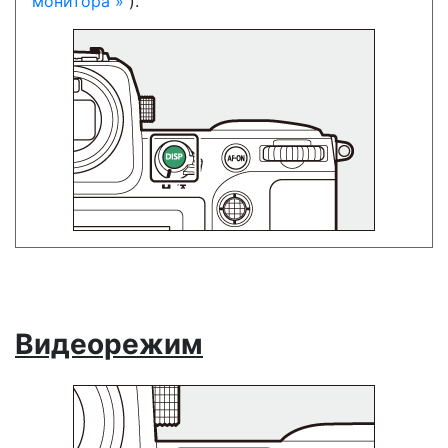
монитора
).
Видеорежим