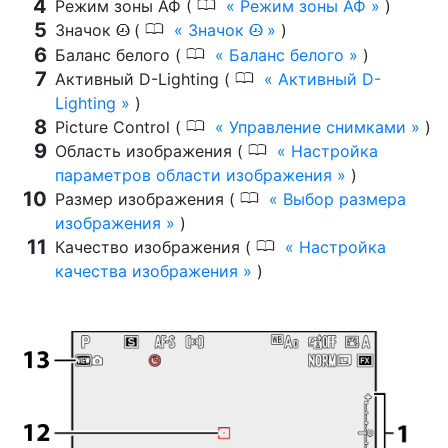
0
Режим зоны АФ (
Режим зоны АФ
)
0
Значок
(
Значок
)
t
t
0
Баланс белого (
Баланс белого
)
0
Активный D-Lighting (
Активный D-
Lighting
)
0
Picture Control (
Управление снимками
)
0
Область изображения (
Настройка
параметров области изображения
)
0
Размер изображения (
Выбор размера
изображения
)
0
Качество изображения (
Настройка
качества изображения
)