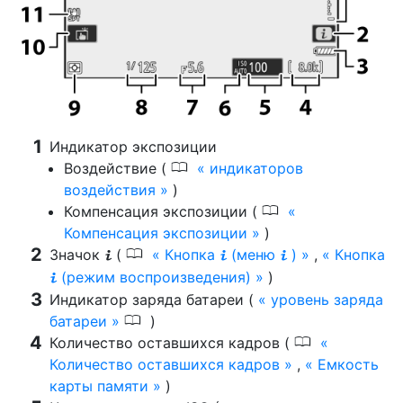
Индикатор экспозиции
0
Воздействие (
индикаторов
воздействия
)
0
Компенсация экспозиции (
Компенсация экспозиции
)
0
Значок
(
Кнопка
(меню
)
,
Кнопка
i
i
i
(режим воспроизведения)
)
i
Индикатор заряда батареи (
уровень заряда
0
батареи
)
0
Количество оставшихся кадров (
Количество оставшихся кадров
,
Емкость
карты памяти
)