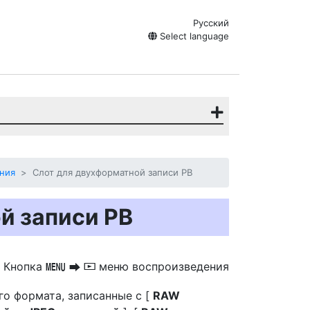
Русский
Select language
ния
Слот для двухформатной записи PB
й записи PB
Кнопка
меню воспроизведения
G
U
D
го формата, записанные с [
RAW