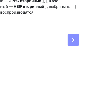
ый — JPEG вторичный
], [
RAW
чный — HEIF вторичный
], выбраны для [
воспроизводятся.
Next