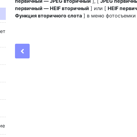
первичный — JPEG вторичный
], [
JPEG первичн
первичный — HEIF вторичный
] или [
HEIF перви
Функция вторичного слота
] в меню фотосъемки 
жет
Previous
ие