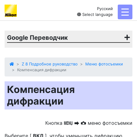
Русский
toggl
Select language
Google Переводчик
Z 8 Подробное руководство
Меню фотосъемки
Компенсация дифракции
Компенсация
дифракции
Кнопка
меню фотосъемки
G
U
C
Выберите [
ВКЛ
], чтобы уменьшить дифракцию