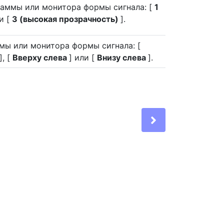
раммы или монитора формы сигнала: [
1
и [
3 (высокая прозрачность)
].
мы или монитора формы сигнала: [
], [
Вверху слева
] или [
Внизу слева
].
Next