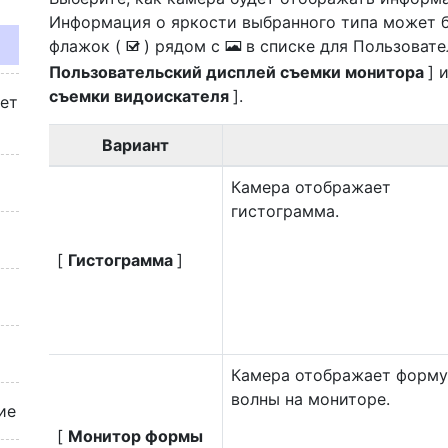
Информация о яркости выбранного типа может б
флажок (
) рядом с
в списке для Пользовате
M
E
Пользовательский дисплей съемки монитора
] 
съемки видоискателя
].
жет
Вариант
Камера отображает
гистограмма
.
[
Гистограмма
]
Камера отображает форму
волны на мониторе.
ие
[
Монитор формы