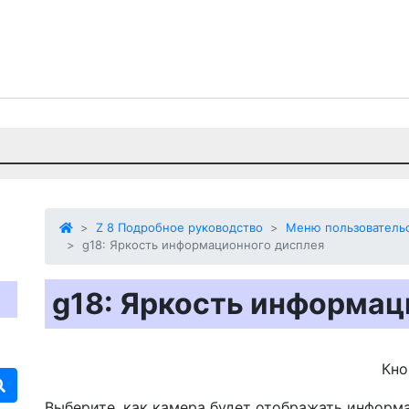
Z 8 Подробное руководство
Меню пользовательс
g18: Яркость информационного дисплея
g18: Яркость информац
Кн
Выберите, как камера будет отображать информ