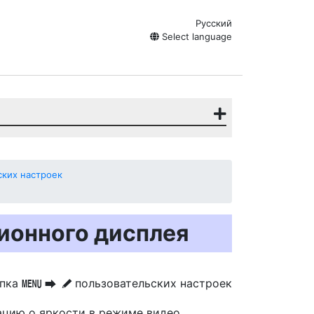
Русский
Select language
ких настроек
ионного дисплея
опка
пользовательских настроек
G
U
A
ацию о яркости в режиме видео.