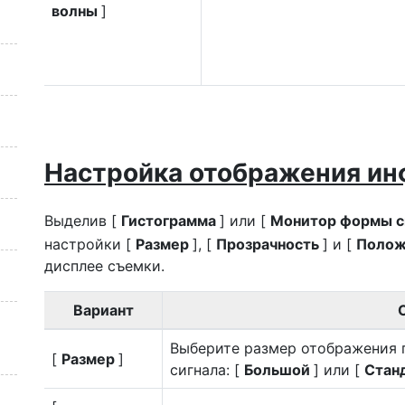
волны
]
Настройка отображения ин
Выделив [
Гистограмма
] или [
Монитор формы с
настройки [
Размер
], [
Прозрачность
] и [
Поло
дисплее съемки.
Вариант
Выберите размер отображения
[
Размер
]
сигнала: [
Большой
] или [
Стан