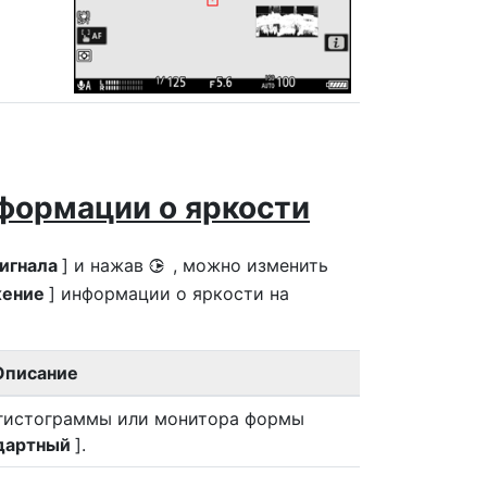
формации о яркости
игнала
] и нажав
, можно изменить
2
жение
] информации о яркости на
Описание
 гистограммы или монитора формы
дартный
].