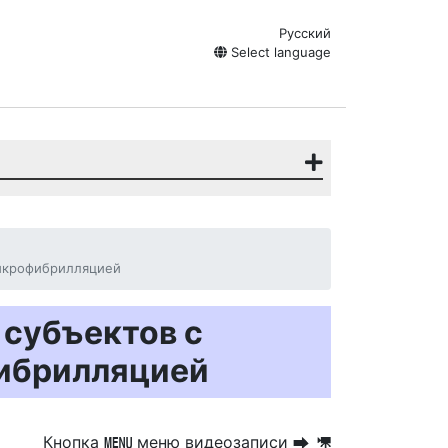
Русский
Select language
икрофибрилляцией
субъектов с
ибрилляцией
Кнопка
меню видеозаписи
G
U
1