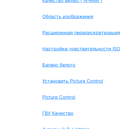
Качество видео ( N-RAW )
Область изображения
Расширенная передискретизация
Настройки чувствительности ISO
Баланс белого
Установить Picture Control
Picture Control
ГВУ Качество