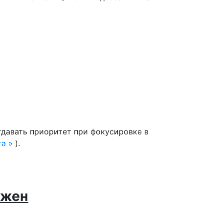
тдавать приоритет при фокусировке в
та
).
ужен