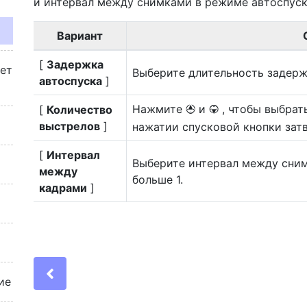
и интервал между снимками в режиме автоспуск
Вариант
[
Задержка
жет
Выберите длительность задерж
автоспуска
]
Нажмите
и
, чтобы выбрат
[
Количество
1
3
выстрелов
]
нажатии спусковой кнопки затво
[
Интервал
Выберите интервал между сним
между
больше 1.
кадрами
]
Previous
ие