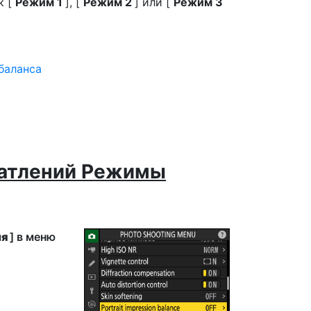
к [
Режим 1
], [
Режим 2
] или [
Режим 3
баланса
чатлений Режимы
ия
] в меню