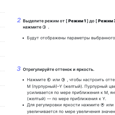
Выделите режим от [
Режим 1
] до [
Режим 
нажмите
.
2
Будут отображены параметры выбранного
Отрегулируйте оттенок и яркость.
Нажмите
или
, чтобы настроить отте
4
2
M (пурпурный)–Y (желтый). Пурпурный цв
усиливается по мере приближения к M, я
(желтый) — по мере приближения к Y.
Для регулировки яркости нажмите
или
1
увеличивается по мере увеличения значен