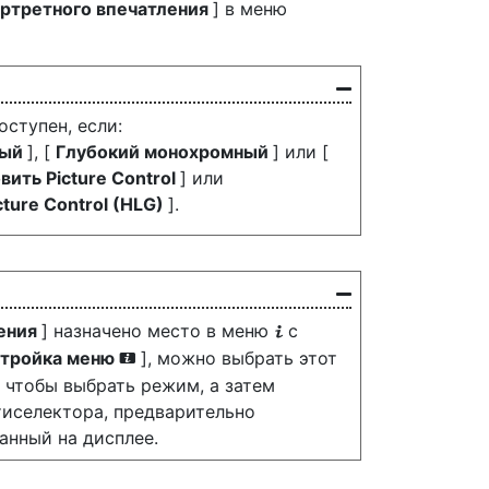
ортретного впечатления
] в меню
оступен, если:
ный
], [
Глубокий монохромный
] или [
вить Picture Control
] или
cture Control (HLG)
].
ления
] назначено место в меню
с
i
тройка меню
], можно выбрать этот
i
, чтобы выбрать режим, а затем
тиселектора, предварительно
анный на дисплее.