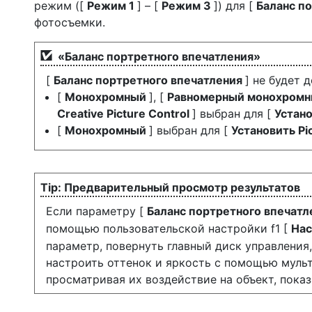
режим ([
Режим 1
] – [
Режим 3
]) для [
Баланс п
фотосъемки.
«Баланс портретного впечатления»
[
Баланс портретного впечатления
] не будет д
[
Монохромный
], [
Равномерный монохром
Creative Picture Control
] выбран для [
Устано
[
Монохромный
] выбран для [
Установить Pi
Предварительный просмотр результатов
Если параметру [
Баланс портретного впечат
помощью пользовательской настройки f1 [
Нас
параметр, повернуть главный диск управления
настроить оттенок и яркость с помощью муль
просматривая их воздействие на объект, показ