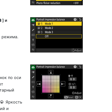
3
] и
 режима.
нок по оси
ет
нтарный
Яркость
3
ий и