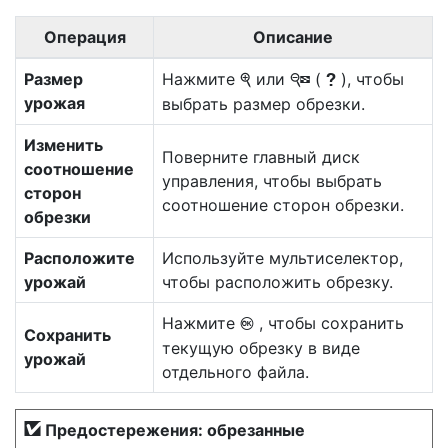
Операция
Описание
Размер
Нажмите
или
(
), чтобы
X
W
Q
урожая
выбрать размер обрезки.
Изменить
Поверните главный диск
соотношение
управления, чтобы выбрать
сторон
соотношение сторон обрезки.
обрезки
Расположите
Используйте мультиселектор,
урожай
чтобы расположить обрезку.
Нажмите
, чтобы сохранить
J
Сохранить
текущую обрезку в виде
урожай
отдельного файла.
Предостережения: обрезанные