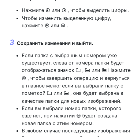
Нажмите
или
, чтобы выделить цифры.
4
2
Чтобы изменить выделенную цифру,
нажмите
или
.
1
3
Сохранить изменения и выйти.
Если папка с выбранным номером уже
существует, слева от номера папки будет
отображаться значок
,
или
Нажмите
W
X
Y
, чтобы завершить операцию и вернуться
J
в главное меню; если вы выбрали папку с
пометкой
или
, она будет выбрана в
W
X
качестве папки для новых изображений.
Если вы выбрали номер папки, которого
еще нет, при нажатии
будет создана
J
новая папка с этим номером.
В любом случае последующие изображения