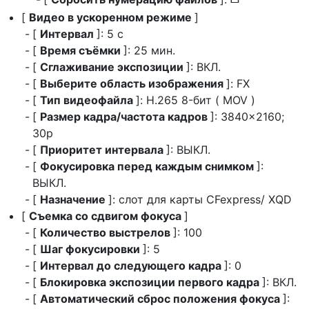
U
[
Видео в ускоренном режиме
]
[
Интервал
]: 5 с
[
Время съёмки
]: 25 мин.
[
Сглаживание экспозиции
]: ВКЛ.
[
Выберите область изображения
]: FX
[
Тип видеофайла
]: H.265 8-бит ( MOV )
[
Размер кадра/частота кадров
]: 3840×2160;
30p
[
Приоритет интервала
]: ВЫКЛ.
[
Фокусировка перед каждым снимком
]:
ВЫКЛ.
[
Назначение
]: слот для карты CFexpress/ XQD
[
Съемка со сдвигом фокуса
]
[
Количество выстрелов
]: 100
[
Шаг фокусировки
]: 5
[
Интервал до следующего кадра
]: 0
[
Блокировка экспозиции первого кадра
]: ВКЛ.
[
Автоматический сброс положения фокуса
]: