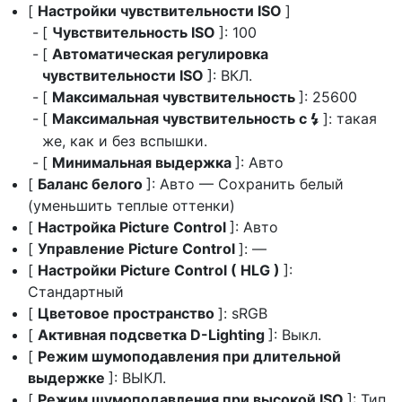
[
Настройки чувствительности ISO
]
[
Чувствительность ISO
]: 100
[
Автоматическая регулировка
чувствительности ISO
]: ВКЛ.
[
Максимальная чувствительность
]: 25600
[
Максимальная чувствительность с
]: такая
c
же, как и без вспышки.
[
Минимальная выдержка
]: Авто
[
Баланс белого
]: Авто — Сохранить белый
(уменьшить теплые оттенки)
[
Настройка Picture Control
]: Авто
[
Управление Picture Control
]: —
[
Настройки Picture Control ( HLG )
]:
Стандартный
[
Цветовое пространство
]: sRGB
[
Активная подсветка D-Lighting
]: Выкл.
[
Режим шумоподавления при длительной
выдержке
]: ВЫКЛ.
[
Режим шумоподавления при высокой ISO
]: Тип