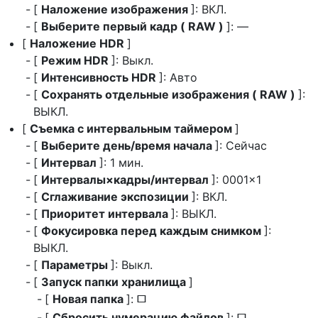
[
Наложение изображения
]: ВКЛ.
[
Выберите первый кадр ( RAW )
]: —
[
Наложение HDR
]
[
Режим HDR
]: Выкл.
[
Интенсивность HDR
]: Авто
[
Сохранять отдельные изображения ( RAW )
]:
ВЫКЛ.
[
Съемка с интервальным таймером
]
[
Выберите день/время начала
]: Сейчас
[
Интервал
]: 1 мин.
[
Интервалы×кадры/интервал
]: 0001×1
[
Сглаживание экспозиции
]: ВКЛ.
[
Приоритет интервала
]: ВЫКЛ.
[
Фокусировка перед каждым снимком
]:
ВЫКЛ.
[
Параметры
]: Выкл.
[
Запуск папки хранилища
]
[
Новая папка
]:
U
[
Сбросить нумерацию файлов
]: