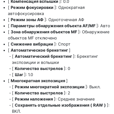
[
Компенсация вспышки
]: 0.0
[
Режим фокусировки
]: Однократная
автофокусировка
[
Режим зоны АФ
]: Одноточечная АФ
[
Параметры обнаружения объекта AF/MF
]: Авто
[
Зона обнаружения объектов MF
]: Обнаружение
объектов MF отключено
[
Снижение вибрации
]: Спорт
[
Автоматическое брекетинг
]
[
Автоматический брекетинг
]: Брекетинг
экспозиции и вспышки
[
Количество выстрелов
]: 0
[
Шаг
]: 1.0
[
Многократная экспозиция
]
[
Режим многократной экспозиции
]: Выкл.
[
Количество выстрелов
]: 2
[
Режим наложения
]: Среднее значение
[
Сохранять отдельные изображения ( RAW )
]:
ВКЛ.