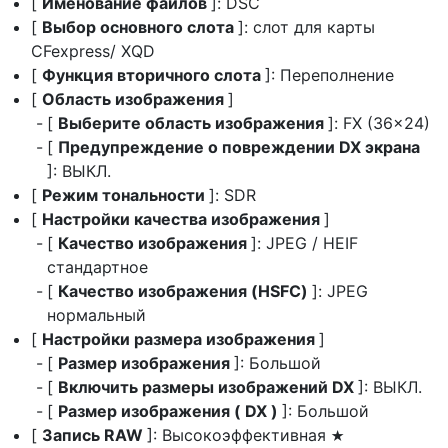
[
Именование файлов
]: DSC
[
Выбор основного слота
]: слот для карты
CFexpress/ XQD
[
Функция вторичного слота
]: Переполнение
[
Область изображения
]
[
Выберите область изображения
]: FX (36×24)
[
Предупреждение о повреждении DX экрана
]: ВЫКЛ.
[
Режим тональности
]: SDR
[
Настройки качества изображения
]
[
Качество изображения
]: JPEG / HEIF
стандартное
[
Качество изображения (HSFC)
]: JPEG
нормальный
[
Настройки размера изображения
]
[
Размер изображения
]: Большой
[
Включить размеры изображений DX
]: ВЫКЛ.
[
Размер изображения ( DX )
]: Большой
[
Запись RAW
]: Высокоэффективная
m