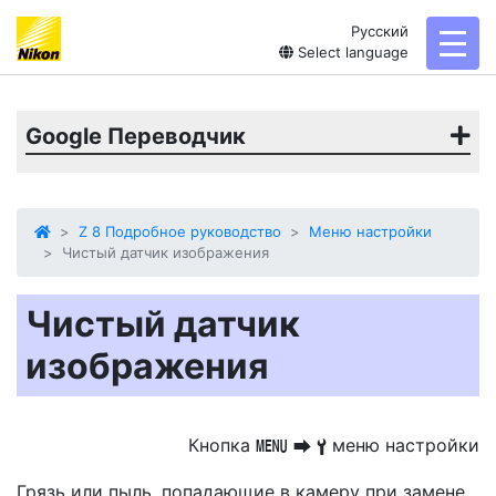
Русский
toggl
Select language
Google Переводчик
Z 8 Подробное руководство
Меню настройки
Чистый датчик изображения
Чистый датчик
изображения
Кнопка
меню настройки
G
U
B
Грязь или пыль, попадающие в камеру при замене