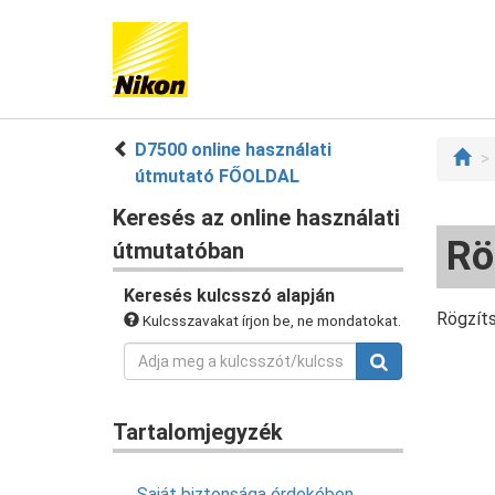
D7500 online használati
útmutató FŐOLDAL
Keresés az online használati
Rö
útmutatóban
Keresés kulcsszó alapján
Rögzíts
Kulcsszavakat írjon be, ne mondatokat.
Tartalomjegyzék
Saját biztonsága érdekében