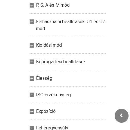
P, S, A és M mód
Felhasználói beállítások: U1 és U2
mód
Kioldási mód
Képrögzítési beállítások
Élesség
ISO érzékenység
Expozíció
Fehéregyensúly