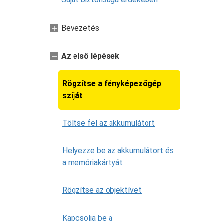
Bevezetés
Az első lépések
Rögzítse a fényképezőgép
szíját
Töltse fel az akkumulátort
Helyezze be az akkumulátort és
a memóriakártyát
Rögzítse az objektívet
Kapcsolja be a