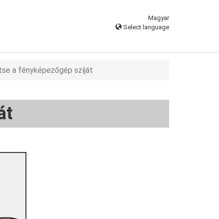
Magyar
Select language
tse a fényképezőgép szíját
át