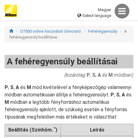
Magyar
Select language
D7500 online használati útmutató
Fehéregyensúly
A
fehéregyensúly beállításai
A fehéregyensúly beállításai
(kizárólag
P
,
S
,
A
és
M
módban)
P
,
S
,
A
és
M
mód kivételével a fényképezőgép valamennyi
módban automatikusan állítja a fehéregyensúlyt.
P
,
S
,
A
és
M
módban a legtöbb fényforráshoz automatikus
fehéregyensúly ajánlott, de szükség esetén a fényforrás
típusának megfelelően más értékeket is választhat:
*
Beállítás (Színhőm.
)
Leírás