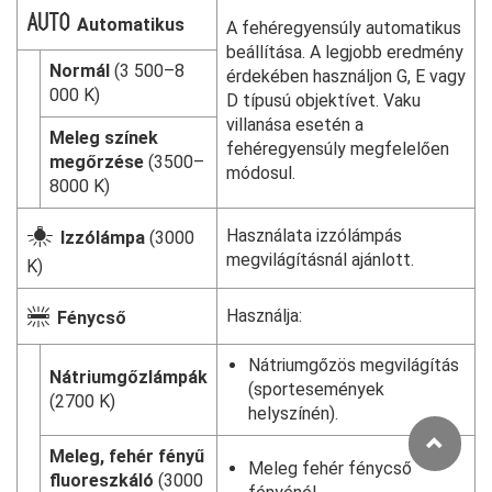
v
Automatikus
A fehéregyensúly automatikus
beállítása. A legjobb eredmény
Normál
(3 500–8
érdekében használjon G, E vagy
000 K)
D típusú objektívet. Vaku
villanása esetén a
Meleg színek
fehéregyensúly megfelelően
megőrzése
(3500–
módosul.
8000 K)
J
Használata izzólámpás
Izzólámpa
(3000
megvilágításnál ajánlott.
K)
I
Használja:
Fénycső
Nátriumgőzös megvilágítás
Nátriumgőzlámpák
(sportesemények
(2700 K)
helyszínén).
Meleg, fehér fényű
Meleg fehér fénycső
fluoreszkáló
(3000